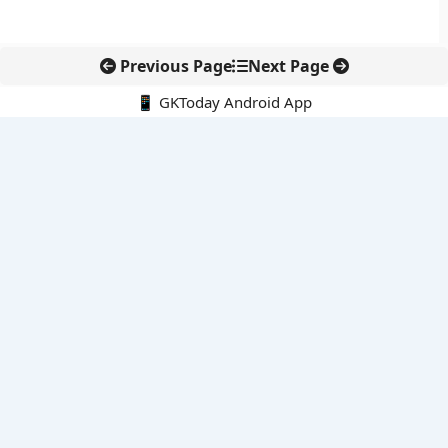
Previous Page
Next Page
📱 GKToday Android App
🔍
नवीनतम पोस्ट्स
कोलंबिया में नई राजनीतिक दिशा, अबेलार्दो दे ला एस्प्रिएला ने संभाली कमान
सीमावर्ती इलाकों में नवीकरणीय परियोजनाओं पर नई सुरक्षा सख्ती
आईआईटी दिल्ली में एआई-संचालित सुपरकंप्यूटिंग सुविधा से शोध को नई गति
बेंगलुरु HAL एयरपोर्ट पर हेलीकॉप्टर लैंडिंग में सैटेलाइट-आधारित नई छलांग
भारत के निजी अंतरिक्ष क्षेत्र में 800 kN इंजन से नई छलांग