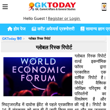
Hello Guest !
Register or Login
होम पेज
करेंट अफेयर्स प्रश्नोत्तरी
सामान्य ज्ञान प्रश
GKToday हिंदी
ग्लोबल रिस्क रिपोर्ट
ग्लोबल रिस्क रिपोर्ट
ग्लोबल रिस्क रिपोर्ट
वर्ल्ड इकनॉमिक
फॉरम द्वारा
प्रकाशित एक
वार्षिक रिपोर्ट है।
रिपोर्ट वैश्विक
जोखिम परिदृश्य में
परिवर्तनों का
विश्लेषण है और
स्विट्जरलैंड में दावोस ईवेंट से पहले प्रकाशित की गई है। रिपोर्ट के
16 वें संस्करण को हाल ही में जारी किया गया था और यह जलवायु