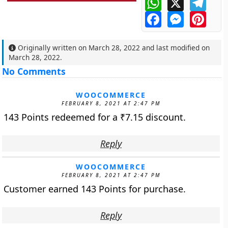
Facebook
Messenger
Pinte
Originally written on
March 28, 2022
and last modified on
March 28, 2022
.
No Comments
WOOCOMMERCE
FEBRUARY 8, 2021 AT 2:47 PM
143 Points redeemed for a
₹
7.15
discount.
Reply
WOOCOMMERCE
FEBRUARY 8, 2021 AT 2:47 PM
Customer earned 143 Points for purchase.
Reply