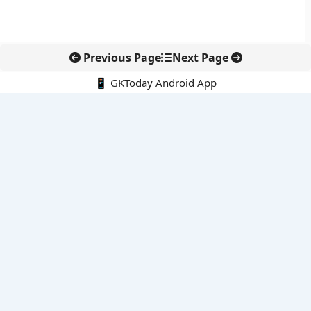
Previous Page
Next Page
📱 GKToday Android App
🔍
नवीनतम पोस्ट्स
मेघालय में मिली नई मशरूम प्रजाति से बढ़ी भारत की फंगल विविधता
मेघालय में मिली नई मशरूम प्रजाति ने बढ़ाई वैज्ञानिकों की रुचि
ब्रिटिश शतरंज में भारतीय मूल के किशोरों ने रचा इतिहास
नासिक से फिर उड़ान भरेगी Su-30MKI उत्पादन श्रृंखला
सारला एविएशन को DGCA मंजूरी, भारत के एयर टैक्सी मिशन को गति