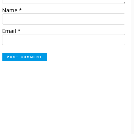
Name
*
Email
*