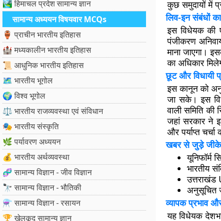
🏞️ हिमाचल प्रदेश सामान्य ज्ञान
कुछ समुदायों में
लिव-इन संबंधों क
सामान्य अध्ययन विषयवार MCQs
इस विधेयक की एक
🏺 प्राचीन भारतीय इतिहास
पंजीकरण अनिवार्य
🏰 मध्यकालीन भारतीय इतिहास
माना जाएगा। इसक
का अधिकार मिलेग
📜 आधुनिक भारतीय इतिहास
छूट और विधायी प्
🗺️ भारतीय भूगोल
इस कानून को अनु
🌍 विश्व भूगोल
जा सके। इस विधे
वाली समिति की स
⚖️ भारतीय राजव्यवस्था एवं संविधान
जहां सरकार ने इ
🎭 भारतीय संस्कृति
और पर्याप्त चर्
🌿 पर्यावरण अध्ययन
खबर से जुड़े जीके
💰 भारतीय अर्थव्यवस्था
यूनिफॉर्म 
भारतीय संव
🧬 सामान्य विज्ञान - जीव विज्ञान
उत्तराखंड
🔭 सामान्य विज्ञान - भौतिकी
अनुसूचित ज
व्यापक प्रभाव 
⚗️ सामान्य विज्ञान - रसायन
यह विधेयक देशभ
🏆 खेलकूद सामान्य ज्ञान