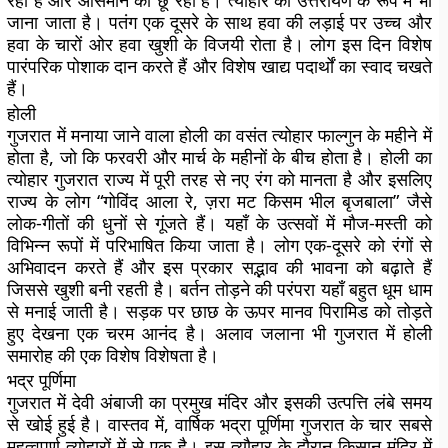
रही हैं और आसमान को छू रही हैं। त्योहार को उत्तरायण के रूप में भी
जाना जाता है। पतंग एक दूसरे के साथ हवा की लड़ाई पर उच्च और
हवा के चारों ओर हवा खुशी के विजयी रोता है। लोग इस दिन विशेष
पारंपरिक पोशाक दान करते हैं और विशेष खाद्य पदार्थों का स्वाद चखते
हैं।
होली
गुजरात में मनाया जाने वाला होली का वसंत त्योहार फाल्गुन के महीने में
होता है, जो कि फरवरी और मार्च के महीनों के बीच होता है। होली का
त्योहार गुजरात राज्य में पूरी तरह से नए रंग को मानता है और इसलिए
राज्य के लोग “गोविंद आला रे, ज़रा मट किसम भील बृजबाला” जैसे
लोक-गीतों की धुनों से गूंजते हैं। यहाँ के उत्सवों में मौज-मस्ती को
विभिन्न रूपों में परिभाषित किया जाता है। लोग एक-दूसरे को रंगों से
अभिवादन करते हैं और इस प्रकार सद्भाव की भावना को बढ़ाते हैं
जिससे खुशी बनी रहती है। बर्तन तोड़ने की परंपरा यहाँ बहुत धूम धाम
से मनाई जाती है। सड़क पर छाछ के ऊपर मानव पिरामिड को तोड़ते
हुए देखना एक चरम आनंद है। अलाव जलाना भी गुजरात में होली
समारोह की एक विशेष विशेषता है।
भद्र पूर्णिमा
गुजरात में देवी अंबाजी का प्रमुख मंदिर और इसकी उत्पत्ति लंबे समय
से खोई हुई है। वास्तव में, वार्षिक भद्रा पूर्णिमा गुजरात के चार सबसे
महत्वपूर्ण त्योहारों में से एक है। इस त्यौहार के दौरान किसान मंदिर में