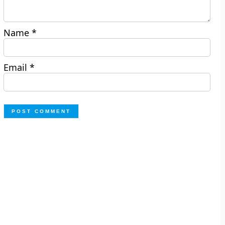
Name
*
Email
*