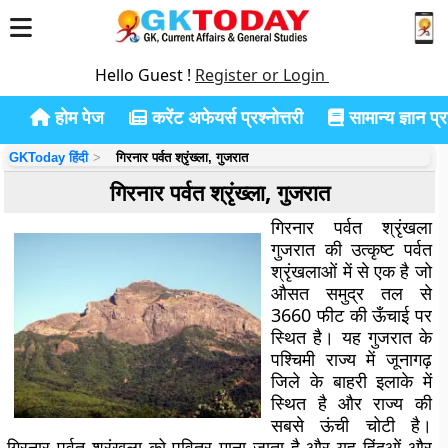
Hello Guest !
Register or Login
होम पेज
करेंट अफेयर्स प्रश्नोत्तरी
सामान्य ज्ञान प्रश
GKToday हिंदी
गिरनार पर्वत श्रृंख्ला, गुजरात
गिरनार पर्वत श्रृंख्ला, गुजरात
गिरनार पर्वत श्रृंखला
गुजरात की उत्कृष्ट पर्वत
श्रृंखलाओं में से एक है जो
औसत समुद्र तल से
3660 फीट की ऊँचाई पर
स्थित है। यह गुजरात के
पश्चिमी राज्य में जूनागढ़
जिले के बाहरी इलाके में
स्थित है और राज्य की
सबसे ऊंची चोटी है।
गिरनार पर्वत श्रृंखला को पवित्र माना जाता है और यह हिंदुओं और