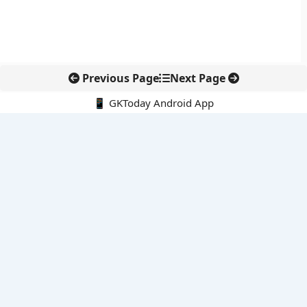
Previous Page
Next Page
📱 GKToday Android App
🔍
नवीनतम पोस्ट्स
कोलंबिया में नई राजनीतिक दिशा, अबेलार्दो दे ला एस्प्रिएला ने संभाली कमान
सीमावर्ती इलाकों में नवीकरणीय परियोजनाओं पर नई सुरक्षा सख्ती
आईआईटी दिल्ली में एआई-संचालित सुपरकंप्यूटिंग सुविधा से शोध को नई गति
बेंगलुरु HAL एयरपोर्ट पर हेलीकॉप्टर लैंडिंग में सैटेलाइट-आधारित नई छलांग
भारत के निजी अंतरिक्ष क्षेत्र में 800 kN इंजन से नई छलांग