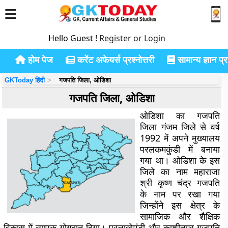
Hello Guest !
Register or Login
होम पेज
करेंट अफेयर्स प्रश्नोत्तरी
सामान्य ज्ञान प्रश
GKToday हिंदी
गजपति जिला, ओडिशा
गजपति जिला, ओडिशा
ओडिशा का गजपति
जिला गंजम जिले से वर्ष
1992 में अपने मुख्यालय
परलकमकुंडी में बनाया
गया था। ओडिशा के इस
जिले का नाम महाराजा
श्री कृष्ण चंद्र गजपति
के नाम पर रखा गया
जिन्होंने इस क्षेत्र के
सामाजिक और शैक्षिक
विकास में व्यापक योगदान दिया। परलाखेमुंडी और काशीनगर गजपति