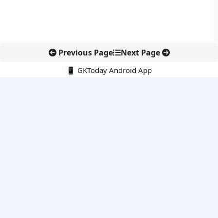
Previous Page
Next Page
📱 GKToday Android App
🔍
नवीनतम पोस्ट्स
कोलंबिया में नई राजनीतिक दिशा, अबेलार्दो दे ला एस्प्रिएला ने संभाली कमान
सीमावर्ती इलाकों में नवीकरणीय परियोजनाओं पर नई सुरक्षा सख्ती
आईआईटी दिल्ली में एआई-संचालित सुपरकंप्यूटिंग सुविधा से शोध को नई गति
बेंगलुरु HAL एयरपोर्ट पर हेलीकॉप्टर लैंडिंग में सैटेलाइट-आधारित नई छलांग
भारत के निजी अंतरिक्ष क्षेत्र में 800 kN इंजन से नई छलांग