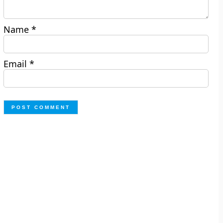
Name
*
Email
*