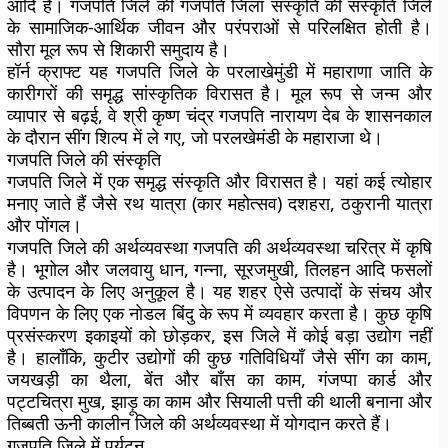
आदि हैं। गजपति जिले की गजपति जिला संस्कृति की संस्कृति जिले
के सामाजिक-आर्थिक जीवन और परंपराओं से परिलक्षित होती है।
सौरा मूल रूप से शिकारी समुदाय है।
हॉर्न क्राफ्ट
यह गजपति जिले के परलाखेमुंडी में महाराणा जाति के
कारीगरों की समृद्ध सांस्कृतिक विरासत है। मूल रूप से जन्म और
व्यापार से बढ़ई, वे श्री कृष्ण चंद्र गजपति नारायण देब के शासनकाल
के दौरान सींग शिल्प में ले गए, जो परलखेमंडी के महाराजा थे।
गजपति जिले की संस्कृति
गजपति जिले में एक समृद्ध संस्कृति और विरासत है। यहां कई त्योहार
मनाए जाते हैं जैसे रथ यात्रा (कार महोत्सव) दशहरा, ठकुरानी यात्रा
और पोंगल।
गजपति जिले की अर्थव्यवस्था
गजपति की अर्थव्यवस्था चरित्र में कृषि
है। भूगोल और जलवायु धान, गन्ना, सूरजमुखी, तिलहन आदि फसलों
के उत्पादन के लिए अनुकूल है। यह शहर ऐसे उत्पादों के संचय और
विपणन के लिए एक नोडल बिंदु के रूप में व्यवहार करता है। कुछ कृषि
प्रसंस्करण इकाइयों को छोड़कर, इस जिले में कोई बड़ा उद्योग नहीं
है। हालाँकि, कुटीर उद्योगों की कुछ गतिविधियाँ जैसे सींग का काम,
जयखड़ी का थैला, बेंत और बाँस का काम, गंजप्पा कार्ड और
पट्टचित्रा मुख, झाड़ू का काम और सियाली पत्ती की थाली बनाना और
तिब्बती ऊनी कालीन जिले की अर्थव्यवस्था में योगदान करते हैं।
गजपति जिले में पर्यटन