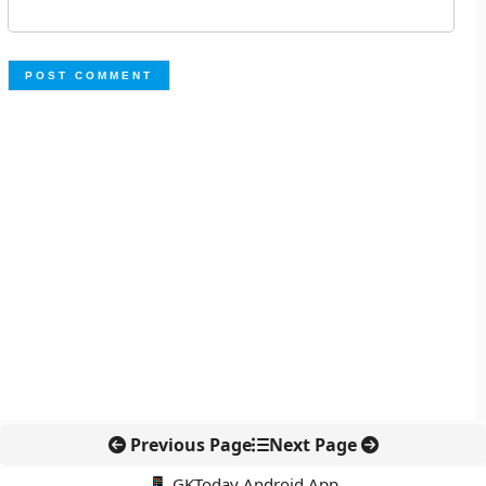
Previous Page
Next Page
📱 GKToday Android App