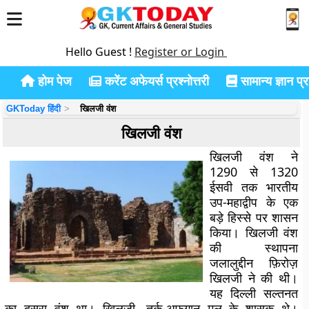
Hello Guest !
Register or Login
होम पेज
करेंट अफेयर्स प्रश्नोत्तरी
सामान्य ज्ञान प्रश
GKToday हिंदी
खिलजी वंश
खिलजी वंश
खिलजी वंश ने
1290 से 1320
ईसवी तक भारतीय
उप-महाद्वीप के एक
बड़े हिस्से पर शासन
किया। खिलजी वंश
की स्थापना
जलालुद्दीन फ़िरोज़
खिलजी ने की थी।
यह दिल्ली सल्तनत
का दूसरा वंश था। खिलजी, तुर्क-अफ़ग़ान मूल के शासक थे।