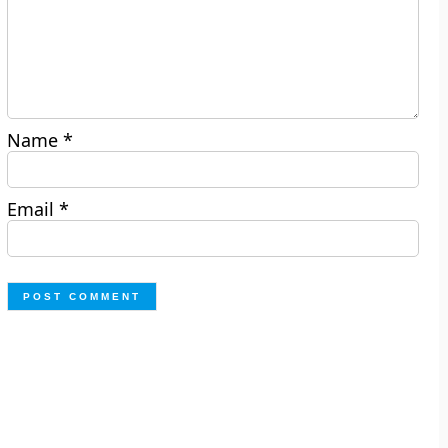
Name
*
Email
*