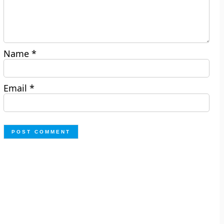
Name
*
Email
*