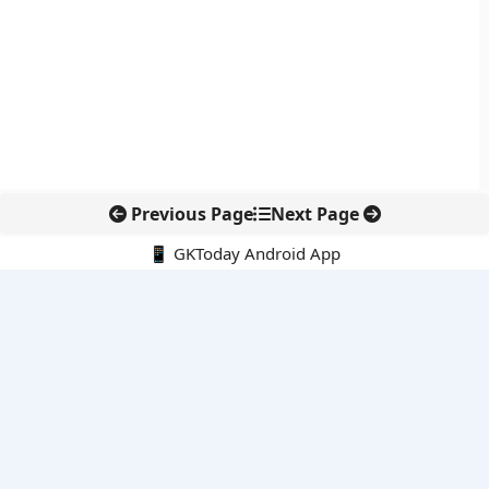
Previous Page
Next Page
📱 GKToday Android App
🔍
नवीनतम पोस्ट्स
स्कूल शिक्षा गुणवत्ता में पंजाब की छलांग, नीतिगत सुधारों का असर दिखा
रेल फ्रेट में बड़ा बदलाव: कंटेनर ट्रेन ऑपरेटरों के लिए एकल अखिल भारतीय
लाइसेंस
गगनयान ने मानव अंतरिक्ष उड़ान की तैयारी में अहम पड़ाव पार किया