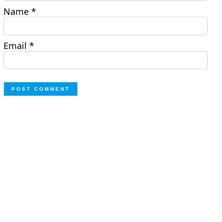
Name
*
Email
*