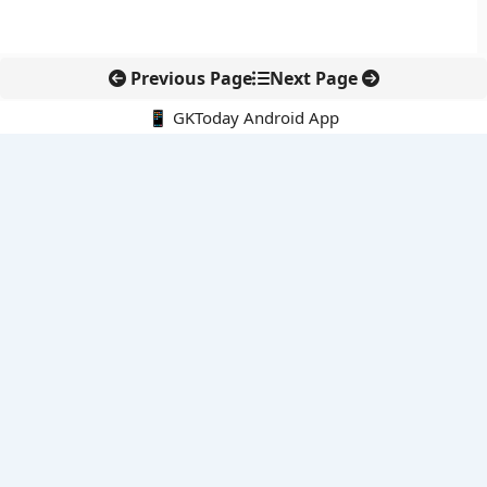
Previous Page
Next Page
📱 GKToday Android App
🔍
नवीनतम पोस्ट्स
कोलंबिया में नई राजनीतिक दिशा, अबेलार्दो दे ला एस्प्रिएला ने संभाली कमान
सीमावर्ती इलाकों में नवीकरणीय परियोजनाओं पर नई सुरक्षा सख्ती
आईआईटी दिल्ली में एआई-संचालित सुपरकंप्यूटिंग सुविधा से शोध को नई गति
बेंगलुरु HAL एयरपोर्ट पर हेलीकॉप्टर लैंडिंग में सैटेलाइट-आधारित नई छलांग
भारत के निजी अंतरिक्ष क्षेत्र में 800 kN इंजन से नई छलांग