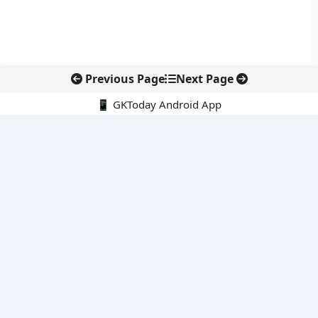
Previous Page
Next Page
📱 GKToday Android App
🔍
नवीनतम पोस्ट्स
जयपुर बैठक से BRICS व्यापार सहयोग को मिली नई दिशा
डिजिटल OPD पंजीकरण ने पकड़ी रफ्तार, आयुष्मान भारत मिशन का बड़ा
पड़ाव
आंध्र प्रदेश की नई पैदल सुरक्षा नीति से सुलभ शहरों की दिशा
भारत में राउंड-द-क्लॉक हरित बिजली की कीमत रिकॉर्ड निचले स्तर पर
MSME भुगतान विवादों पर सख्ती, लोकसभा से अहम संशोधन विधेयक पारित