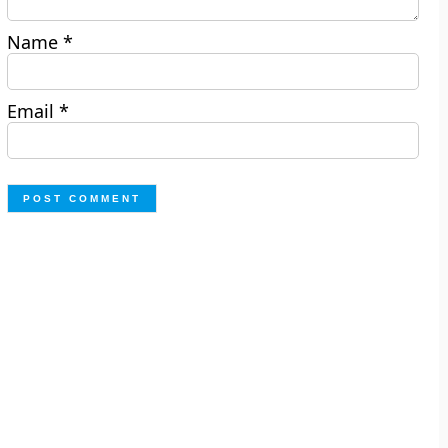
Name
*
Email
*