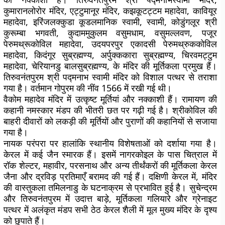
कुमारानलोरोर मंदिर, एट्टुमानूर मंदिर, कझकूटट्टम महादेवा, कावियूर
महादेवा, इरिंजलक्कुडा कूडलमानिक स्वामी, स्वामी, कोडुंगलूर श्री
कुरूम्बा भगवती, कुदाममुकुलम वसुमधाम, वसुमल्लवण, पजूर
पेरुमथ्रूकोविल महादेवा, उदयपरपुर एकादसी पेरुमथ्रुककोविल
महादेवा, किदंगूर सुब्रह्मण्य, अर्पुक्ककारा सुब्रह्मण्य, चिरवमट्टुम
महादेवा, चेरियानडु बालसुब्रह्मण्य, के मंदिर की मूर्तिकला प्रमुख हैं।
तिरुवनंतपुरम श्री पद्मनाभ स्वामी मंदिर को विशाल पत्थर से तराशा
गया है। वर्तमान गोपुरम की नींव 1566 में रखी गई थी।
वैकोम महादेव मंदिर में उत्कृष्ट मूर्तियां और नक्काशी हैं। रामायण की
कहानी नमस्कार मंडप की भीतरी छत पर गढ़ी गई है। श्रीकोविल की
बाहरी दीवारों को लकड़ी की मूर्तियों और पुराणों की कहानियों से सजाया
गया है।
नायक परंपरा पर हालांकि स्थानीय विशेषताओं को दर्शाया गया है।
केरल में कई जैन स्मारक हैं। इसमें नागरकोइल के पास चित्राल में
रॉक शेल्टर, महावीर, परसनाथ और अन्य तीर्थंकरों की मूर्तिकला केरल
जैना और द्रविड़ प्रतिमाएँ बरामद की गई हैं। दक्षिणी केरल में, मंदिर
की वास्तुकला तमिलनाडु के घटनाक्रम से प्रभावित हुई है। सुचेन्द्रम
और तिरुवनंतपुरम में उदात्त बाड़े, मूर्तिकला गलियारे और ग्रेनाइट
पत्थर में अलंकृत मंडप सभी ठेठ केरल शैली में मूल मुख्य मंदिर के दृश्य
को छुपाते हैं।