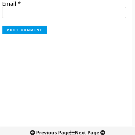
Email
*
Previous Page
Next Page