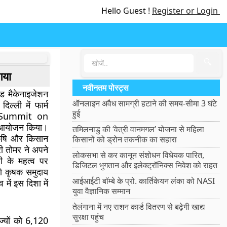
Hello Guest !
Register or Login
🔍
गया
नवीनतम पोस्ट्स
ंड मैकेनाइजेशन
ऑनलाइन अवैध सामग्री हटाने की समय-सीमा 3 घंटे
ल्ली में फार्म
हुई
न (Summit on
आयोजन किया।
तमिलनाडु की ‘वेत्री वानमगल’ योजना से महिला
कृषि और किसान
किसानों को ड्रोन तकनीक का सहारा
री तोमर ने अपने
लोकसभा से कर कानून संशोधन विधेयक पारित,
री के महत्व पर
डिजिटल भुगतान और इलेक्ट्रॉनिक्स निवेश को राहत
ो कृषक समुदाय
आईआईटी बॉम्बे के प्रो. कार्तिकेयन लंका को NASI
 में इस दिशा में
युवा वैज्ञानिक सम्मान
तेलंगाना में नए राशन कार्ड वितरण से बढ़ेगी खाद्य
सुरक्षा पहुंच
्यों को 6,120