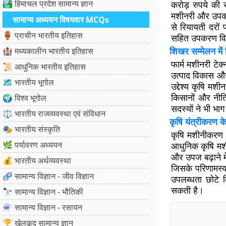
🏞️ हिमाचल प्रदेश सामान्य ज्ञान
करोड़ रुपये की 
मशीनरी और उपकरण
सामान्य अध्ययन विषयवार MCQs
से रियायती दरो
🏺 प्राचीन भारतीय इतिहास
सहित उपकरण वित
शिखर सम्मेलन में
🏰 मध्यकालीन भारतीय इतिहास
फार्म मशीनरी टेक
📜 आधुनिक भारतीय इतिहास
उत्पाद विकास और
🗺️ भारतीय भूगोल
उद्देश्य कृषि मशी
किसानों और नीति
🌍 विश्व भूगोल
सदस्यों ने भी भा
⚖️ भारतीय राजव्यवस्था एवं संविधान
कृषि यंत्रीकरण क
🎭 भारतीय संस्कृति
कृषि मशीनीकरण उ
🌿 पर्यावरण अध्ययन
आधुनिक कृषि म
और उपज बढ़ाने म
💰 भारतीय अर्थव्यवस्था
जिसके परिणामस्व
🧬 सामान्य विज्ञान - जीव विज्ञान
उपलब्धता छोटे 
सकती है।
🔭 सामान्य विज्ञान - भौतिकी
⚗️ सामान्य विज्ञान - रसायन
🏆 खेलकूद सामान्य ज्ञान