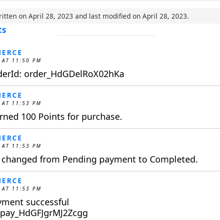
ritten on
April 28, 2023
and last modified on
April 28, 2023
.
ts
ERCE
 AT 11:50 PM
derId: order_HdGDelRoX02hKa
ERCE
 AT 11:53 PM
ned 100 Points for purchase.
ERCE
 AT 11:53 PM
s changed from Pending payment to Completed.
ERCE
 AT 11:53 PM
yment successful
: pay_HdGFJgrMJ2Zcgg