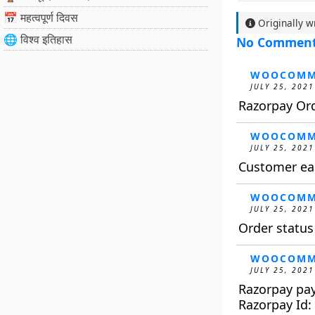
📅 महत्वपूर्ण दिवस
Originally w
🌐 विश्व इतिहास
No Commen
WOOCOMM
JULY 25, 2021
Razorpay Or
WOOCOMM
JULY 25, 2021
Customer ear
WOOCOMM
JULY 25, 2021
Order statu
WOOCOMM
JULY 25, 2021
Razorpay pa
Razorpay Id