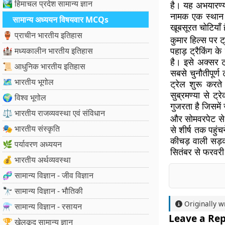
🏞️ हिमाचल प्रदेश सामान्य ज्ञान
है। यह अभयारण्य दु
नामक एक स्थान ह
सामान्य अध्ययन विषयवार MCQs
खूबसूरत चोटियाँ ह
🏺 प्राचीन भारतीय इतिहास
कुमार हिल्स पर ट्
पहाड़ ट्रैकिंग 
🏰 मध्यकालीन भारतीय इतिहास
है। इसे अक्सर ट्
📜 आधुनिक भारतीय इतिहास
सबसे चुनौतीपूर्ण
🗺️ भारतीय भूगोल
ट्रेल शुरू करते
सुब्रमण्या से ट्
🌍 विश्व भूगोल
गुजरता है जिसमें 
⚖️ भारतीय राजव्यवस्था एवं संविधान
और सोमवरपेट से ट
🎭 भारतीय संस्कृति
से शीर्ष तक पहु
कीचड़ वाली सड़क
🌿 पर्यावरण अध्ययन
सितंबर से फरवरी
💰 भारतीय अर्थव्यवस्था
🧬 सामान्य विज्ञान - जीव विज्ञान
🔭 सामान्य विज्ञान - भौतिकी
Originally w
⚗️ सामान्य विज्ञान - रसायन
Leave a Rep
🏆 खेलकूद सामान्य ज्ञान