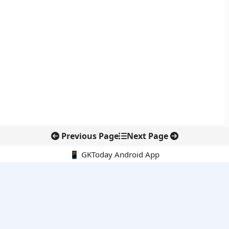
Previous Page
Next Page
📱 GKToday Android App
🔍
नवीनतम पोस्ट्स
स्कूल शिक्षा गुणवत्ता में पंजाब की छलांग, नीतिगत सुधारों का असर दिखा