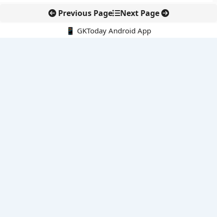
Previous Page
Next Page
📱 GKToday Android App
🔍
नवीनतम पोस्ट्स
ऑनलाइन अवैध सामग्री हटाने की समय-सीमा 3 घंटे हुई
तमिलनाडु की ‘वेत्री वानमगल’ योजना से महिला किसानों को ड्रोन तकनीक
का सहारा
लोकसभा से कर कानून संशोधन विधेयक पारित, डिजिटल भुगतान और
इलेक्ट्रॉनिक्स निवेश को राहत
आईआईटी बॉम्बे के प्रो. कार्तिकेयन लंका को NASI युवा वैज्ञानिक सम्मान
तेलंगाना में नए राशन कार्ड वितरण से बढ़ेगी खाद्य सुरक्षा पहुंच