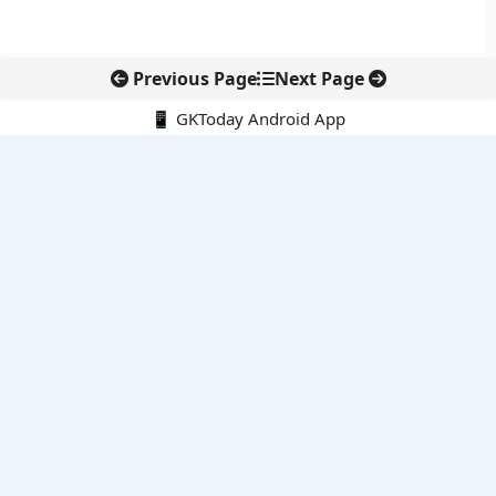
Previous Page
Next Page
📱 GKToday Android App
🔍
नवीनतम पोस्ट्स
कर्नाटक विधान परिषद में नेतृत्व बदलाव, हॉरट्टी ने अध्यक्ष पद छोड़ा
8 अगस्त 2026 की करंट अफेयर्स क्विज़: परीक्षा तैयारी के लिए अहम सवाल
अरुणाचल के 27 स्थानों को मिली आधिकारिक पहचान, मानचित्रों में
एकरूपता पर जोर
स्कूल शिक्षा गुणवत्ता में पंजाब की छलांग, नीतिगत सुधारों का असर दिखा
रेल फ्रेट में बड़ा बदलाव: कंटेनर ट्रेन ऑपरेटरों के लिए एकल अखिल भारतीय
लाइसेंस