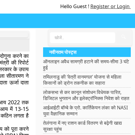
Hello Guest !
Register or Login
🔍
नवीनतम पोस्ट्स
ोगुना करने का
ऑनलाइन अवैध सामग्री हटाने की समय-सीमा 3 घंटे
त्री की रिपोर्ट
हुई
 सरकार के उपाय
र्मला सीतारमण ने
तमिलनाडु की ‘वेत्री वानमगल’ योजना से महिला
ता ऊर्जा दाता
किसानों को ड्रोन तकनीक का सहारा
लोकसभा से कर कानून संशोधन विधेयक पारित,
डिजिटल भुगतान और इलेक्ट्रॉनिक्स निवेश को राहत
की आय 2022 तक
आईआईटी बॉम्बे के प्रो. कार्तिकेयन लंका को NASI
क आय में 13-15
युवा वैज्ञानिक सम्मान
ये कठिन लगता है
तेलंगाना में नए राशन कार्ड वितरण से बढ़ेगी खाद्य
 को पूरा करने
सुरक्षा पहुंच