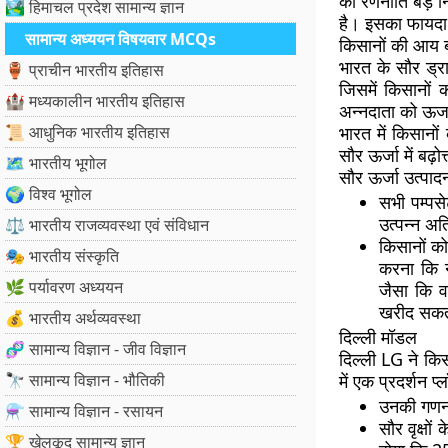
की रणनीति बड़े 
🏞️ हिमाचल प्रदेश सामान्य ज्ञान
है। इसका फायदा 
सामान्य अध्ययन विषयवार MCQs
किसानों की आय बढ
भारत के सौर ड्र
🏺 प्राचीन भारतीय इतिहास
जिसमें किसानों 
🏰 मध्यकालीन भारतीय इतिहास
अन्नदाता को ऊर्
📜 आधुनिक भारतीय इतिहास
भारत में किसानों
सौर ऊर्जा में बढ़
🗺️ भारतीय भूगोल
सौर ऊर्जा उत्पा
🌍 विश्व भूगोल
सभी पम्पस
उत्पन्न अ
⚖️ भारतीय राजव्यवस्था एवं संविधान
किसानों क
🎭 भारतीय संस्कृति
करना कि न
🌿 पर्यावरण अध्ययन
जैसा कि व
खरीद सकत
💰 भारतीय अर्थव्यवस्था
दिल्ली मॉडल
🧬 सामान्य विज्ञान - जीव विज्ञान
दिल्ली LG ने किस
🔭 सामान्य विज्ञान - भौतिकी
में एक प्रदर्शन प
उनकी गणना
⚗️ सामान्य विज्ञान - रसायन
सौर वृक्षो
🏆 खेलकूद सामान्य ज्ञान