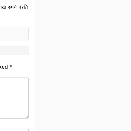
ाख रुपये प्रति
।
rked
*