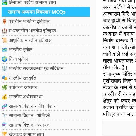
से किया गया था। इ
🏞️ हिमाचल प्रदेश सामान्य ज्ञान
अन्य मूर्तियों से
सामान्य अध्ययन विषयवार MCQs
आत्माराम गिरि और
चार हाथों से चित
🏺 प्राचीन भारतीय इतिहास
कालीघाट काली मंद
🏰 मध्यकालीन भारतीय इतिहास
के बगल में बनाया
📜 आधुनिक भारतीय इतिहास
निर्माण वास्तव मे
गया था। जोर-बांग
🗺️ भारतीय भूगोल
जाने वाले कई अनुष्
🌍 विश्व भूगोल
ताला आयताकार आक
तीन फीट है।
⚖️ भारतीय राजव्यवस्था एवं संविधान
राधा-कृष्ण मंदिर
🎭 भारतीय संस्कृति
मुशीराबाद जिला 
मंडल के नाम से ए
🌿 पर्यावरण अध्ययन
चारदीवारी के बाहर
💰 भारतीय अर्थव्यवस्था
क्षेत्र को कवर
🧬 सामान्य विज्ञान - जीव विज्ञान
संतान प्राप्ति क
पवित्र माना जाता
🔭 सामान्य विज्ञान - भौतिकी
⚗️ सामान्य विज्ञान - रसायन
🏆 खेलकूद सामान्य ज्ञान