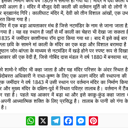
सका निर्माण कार्य वर्ष 1809 में समाप्त हो गया था। मंदिर में देवी काली की
 काफी अलग है। मंदिर में मौजूद देवी काली की वर्तमान मूर्ति को दो लोगों 
 ब्रह्मानंद गिरि। कालीघाट मंदिर में, देवी को तीन विशाल आंखों, एक 
्रित किया गया है।
िर में एक बड़ा आयताकार मंच है जिसे नटमंडिर के नाम से जाना जाता है,
 गया है। यह वह स्थान है जहाँ से माँ काली का चेहरा भी देखा जा सकता
ं 1835 में जमींदार काशीनाथ रॉय द्वारा किया गया था। बाद में इसे कई बार प
्ला छवि के सामने मां काली के मंदिर का एक बड़ा और विशाल बरामदा है। 
ठान जोर-बांग्ला के माध्यम से नटमंडिर में खड़े होने पर स्पष्ट रूप से दिखाई 
ार की एक वेदी है, जिसे गोबिंद दास मंडल ने वर्ष 1880 में बनवाया थ
 को शामो-रे मंदिर भी कहा जाता है और यह मंदिर परिसर के अंदर स्थित है
बंदोबस्त अधिकारी ने राधा-कृष्ण के लिए एक अलग मंदिर की स्थापना 
क जमींदार ने वर्ष 1843 में उसी स्थान पर वर्तमान मंदिर का निर्माण किया
 और मुख्य मंदिर के दक्षिण-पूर्व में स्थित पवित्र तालाब है। वर्तमान में ट
 कर रहा है। पहले यह आकार में बड़ा था और इसे काकू-कुंड कहा जाता
ी अपनी आध्यात्मिक शक्ति के लिए प्रसिद्ध है। तालाब के पानी को गंगा 
 है।
WhatsApp
X
Telegram
Facebook
Messenger
Pinterest