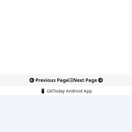
Previous Page
Next Page
📱 GKToday Android App
🔍
नवीनतम पोस्ट्स
कोलंबिया में नई राजनीतिक दिशा, अबेलार्दो दे ला एस्प्रिएला ने संभाली कमान