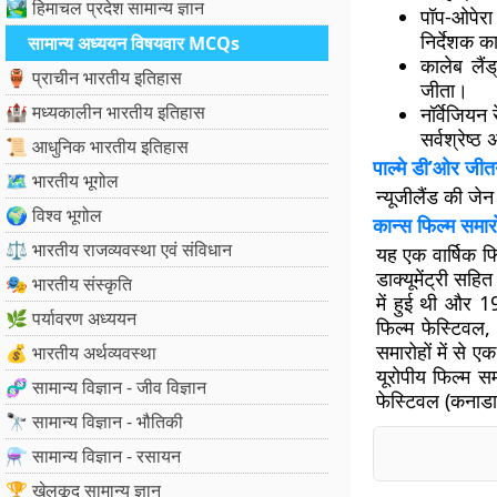
🏞️ हिमाचल प्रदेश सामान्य ज्ञान
पॉप-ओपेरा
निर्देशक क
सामान्य अध्ययन विषयवार MCQs
कालेब लैंड
🏺 प्राचीन भारतीय इतिहास
जीता।
🏰 मध्यकालीन भारतीय इतिहास
नॉर्वेजियन 
सर्वश्रेष्ठ
📜 आधुनिक भारतीय इतिहास
पाल्मे डी’ओर जीत
🗺️ भारतीय भूगोल
न्यूजीलैंड की जे
🌍 विश्व भूगोल
कान्स फिल्म समार
⚖️ भारतीय राजव्यवस्था एवं संविधान
यह एक वार्षिक फि
डाक्यूमेंट्री सह
🎭 भारतीय संस्कृति
में हुई थी और 1
🌿 पर्यावरण अध्ययन
फिल्म फेस्टिवल,
समारोहों में से ए
💰 भारतीय अर्थव्यवस्था
यूरोपीय फिल्म स
🧬 सामान्य विज्ञान - जीव विज्ञान
फेस्टिवल (कनाडा
🔭 सामान्य विज्ञान - भौतिकी
⚗️ सामान्य विज्ञान - रसायन
🏆 खेलकूद सामान्य ज्ञान