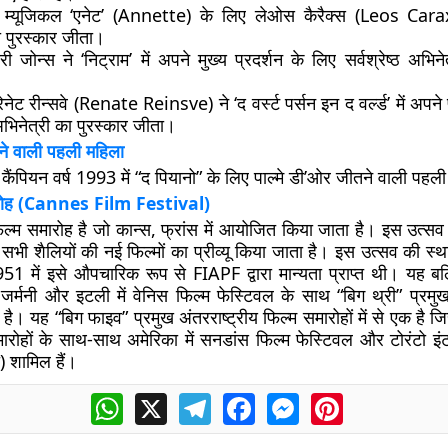
 म्यूजिकल ‘एनेट’ (Annette) के लिए लेओस कैरैक्स (Leos Carax) न
ा पुरस्कार जीता।
्री जोन्स ने ‘निट्राम’ में अपने मुख्य प्रदर्शन के लिए सर्वश्रेष्ठ अभिन
रेनेट रीन्सवे (Renate Reinsve) ने ‘द वर्स्ट पर्सन इन द वर्ल्ड’ में अपने
 अभिनेत्री का पुरस्कार जीता।
ने वाली पहली महिला
न कैंपियन वर्ष 1993 में “द पियानो” के लिए पाल्मे डी’ओर जीतने वाली पहल
ोह (
Cannes Film Festival)
ल्म समारोह है जो कान्स, फ्रांस में आयोजित किया जाता है। इस उत्सव म
ित सभी शैलियों की नई फिल्मों का प्रीव्यू किया जाता है। इस उत्सव की स्
951 में इसे औपचारिक रूप से FIAPF द्वारा मान्यता प्राप्त थी। यह बर
 जर्मनी और इटली में वेनिस फिल्म फेस्टिवल के साथ “बिग थ्री” प्रमुख
क है। यह “बिग फाइव” प्रमुख अंतरराष्ट्रीय फिल्म समारोहों में से एक है ज
मारोहों के साथ-साथ अमेरिका में सनडांस फिल्म फेस्टिवल और टोरंटो इ
) शामिल हैं।
WhatsApp
X
Telegram
Facebook
Messenger
Pinterest