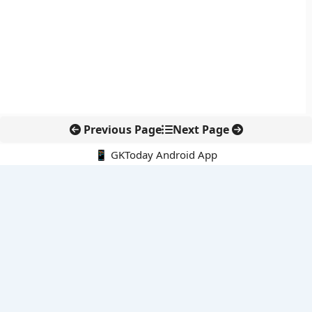
Previous Page
Next Page
📱 GKToday Android App
🔍
नवीनतम पोस्ट्स
अरुणाचल के 27 स्थानों को मिली आधिकारिक पहचान, मानचित्रों में
एकरूपता पर जोर
स्कूल शिक्षा गुणवत्ता में पंजाब की छलांग, नीतिगत सुधारों का असर दिखा
रेल फ्रेट में बड़ा बदलाव: कंटेनर ट्रेन ऑपरेटरों के लिए एकल अखिल भारतीय
लाइसेंस