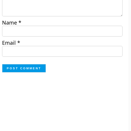
Name
*
Email
*