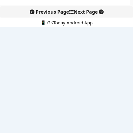
Previous Page
Next Page
📱 GKToday Android App
🔍
नवीनतम पोस्ट्स
स्कूल शिक्षा गुणवत्ता में पंजाब की छलांग, नीतिगत सुधारों का असर दिखा
रेल फ्रेट में बड़ा बदलाव: कंटेनर ट्रेन ऑपरेटरों के लिए एकल अखिल भारतीय
लाइसेंस
गगनयान ने मानव अंतरिक्ष उड़ान की तैयारी में अहम पड़ाव पार किया
वायनाड में लगेगा एक्स-बैंड डॉप्लर रडार, बारिश और भूस्खलन निगरानी होगी
मजबूत
कर्नाटक का एआई-आधारित डिजिटल फसल सर्वे कृषि डेटा में नई छलांग