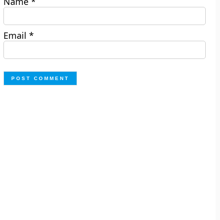
Name
*
Email
*