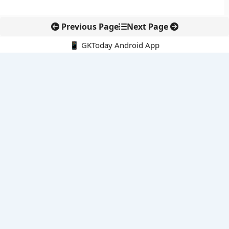
Previous Page
Next Page
📱 GKToday Android App
🔍
नवीनतम पोस्ट्स
कोलंबिया में नई राजनीतिक दिशा, अबेलार्दो दे ला एस्प्रिएला ने संभाली कमान
सीमावर्ती इलाकों में नवीकरणीय परियोजनाओं पर नई सुरक्षा सख्ती
आईआईटी दिल्ली में एआई-संचालित सुपरकंप्यूटिंग सुविधा से शोध को नई गति
बेंगलुरु HAL एयरपोर्ट पर हेलीकॉप्टर लैंडिंग में सैटेलाइट-आधारित नई छलांग
भारत के निजी अंतरिक्ष क्षेत्र में 800 kN इंजन से नई छलांग