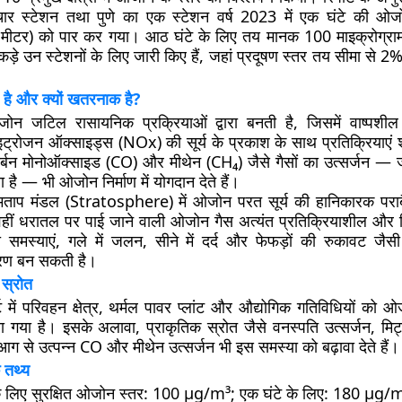
र स्टेशन तथा पुणे का एक स्टेशन वर्ष 2023 में एक घंटे की ओ
न मीटर) को पार कर गया। आठ घंटे के लिए तय मानक 100 माइक्रोग्रा
़े उन स्टेशनों के लिए जारी किए हैं, जहां प्रदूषण स्तर तय सीमा से 2
है और क्यों खतरनाक है?
जोन जटिल रासायनिक प्रक्रियाओं द्वारा बनती है, जिसमें वाष्पशी
रोजन ऑक्साइड्स (NOx) की सूर्य के प्रकाश के साथ प्रतिक्रियाएं श
्बन मोनोऑक्साइड (CO) और मीथेन (CH₄) जैसे गैसों का उत्सर्जन — ज
ा है — भी ओजोन निर्माण में योगदान देते हैं।
ाप मंडल (Stratosphere) में ओजोन परत सूर्य की हानिकारक पराबैं
, वहीं धरातल पर पाई जाने वाली ओजोन गैस अत्यंत प्रतिक्रियाशील और व
 समस्याएं, गले में जलन, सीने में दर्द और फेफड़ों की रुकावट जैसी ग
रण बन सकती है।
 स्रोत
 में परिवहन क्षेत्र, थर्मल पावर प्लांट और औद्योगिक गतिविधियों को ओ
ा गया है। इसके अलावा, प्राकृतिक स्रोत जैसे वनस्पति उत्सर्जन, मिट्
आग से उत्पन्न CO और मीथेन उत्सर्जन भी इस समस्या को बढ़ावा देते हैं।
 तथ्य
े लिए सुरक्षित ओजोन स्तर: 100 µg/m³; एक घंटे के लिए: 180 µg/