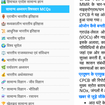
🏞️ हिमाचल प्रदेश सामान्य ज्ञान
MMR के चार-चा
सामान्य अध्ययन विषयवार MCQs
माइक्रोग्राम/घ
CPCB ने यह आंकड
🏺 प्राचीन भारतीय इतिहास
हुआ पाया गया।
🏰 मध्यकालीन भारतीय इतिहास
ओजोन कैसे बनती 
📜 आधुनिक भारतीय इतिहास
ग्राउंड-लेवल ओ
(VOCs) और नाइट्
🗺️ भारतीय भूगोल
इसके अलावा, कार
🌍 विश्व भूगोल
गतिविधियों से होत
जहां एक ओर समत
⚖️ भारतीय राजव्यवस्था एवं संविधान
सुरक्षा करती है
🎭 भारतीय संस्कृति
यह श्वसन संबंधी
🌿 पर्यावरण अध्ययन
समस्याओं का का
प्रदूषण के प्रमुख
💰 भारतीय अर्थव्यवस्था
CPCB की रिपोर्ट
🧬 सामान्य विज्ञान - जीव विज्ञान
मुख्य स्रोत बताय
🔭 सामान्य विज्ञान - भौतिकी
NOx, जंगलों में 
⚗️ सामान्य विज्ञान - रसायन
खबर से जुड़े जीके
आठ घंटे क
🏆 खेलकूद सामान्य ज्ञान