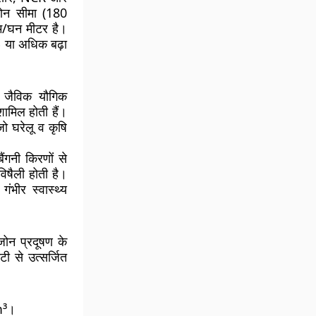
जोन सीमा (180
म/घन मीटर है।
% या अधिक बढ़ा
ल जैविक यौगिक
ामिल होती हैं।
ो घरेलू व कृषि
गनी किरणों से
िषैली होती है।
ंभीर स्वास्थ्य
जोन प्रदूषण के
टी से उत्सर्जित
m³।