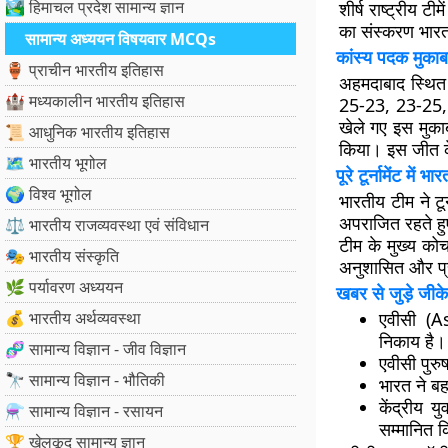
🏞️ हिमाचल प्रदेश सामान्य ज्ञान
शीर्ष राष्ट्रीय टी
का संस्करण भारत
सामान्य अध्ययन विषयवार MCQs
कांस्य पदक मुकाब
🏺 प्राचीन भारतीय इतिहास
अहमदाबाद स्थि
🏰 मध्यकालीन भारतीय इतिहास
25-23, 23-25, 
खेले गए इस मुकाब
📜 आधुनिक भारतीय इतिहास
किया। इस जीत के
🗺️ भारतीय भूगोल
पूरे टूर्नामेंट में भ
🌍 विश्व भूगोल
भारतीय टीम ने टू
अपराजित रहते हु
⚖️ भारतीय राजव्यवस्था एवं संविधान
टीम के मुख्य क
🎭 भारतीय संस्कृति
अनुशासित और प्र
🌿 पर्यावरण अध्ययन
खबर से जुड़े जीके
💰 भारतीय अर्थव्यवस्था
एवीसी (A
निकाय है।
🧬 सामान्य विज्ञान - जीव विज्ञान
एवीसी पुर
🔭 सामान्य विज्ञान - भौतिकी
भारत ने ब
केंद्रीय 
⚗️ सामान्य विज्ञान - रसायन
सम्मानित 
🏆 खेलकूद सामान्य ज्ञान