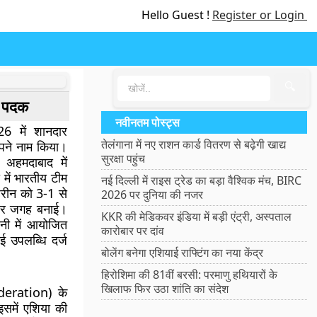
Hello Guest !
Register or Login
🔍
य पदक
नवीनतम पोस्ट्स
26
में शानदार
तेलंगाना में नए राशन कार्ड वितरण से बढ़ेगी खाद्य
अपने नाम किया।
सुरक्षा पहुंच
अहमदाबाद में
में भारतीय टीम
नई दिल्ली में राइस ट्रेड का बड़ा वैश्विक मंच, BIRC
बहरीन को 3-1 से
2026 पर दुनिया की नजर
म पर जगह बनाई।
KKR की मेडिकवर इंडिया में बड़ी एंट्री, अस्पताल
नी में आयोजित
कारोबार पर दांव
ई उपलब्धि दर्ज
बोलेंग बनेगा एशियाई राफ्टिंग का नया केंद्र
हिरोशिमा की 81वीं बरसी: परमाणु हथियारों के
खिलाफ फिर उठा शांति का संदेश
deration) के
 इसमें एशिया की