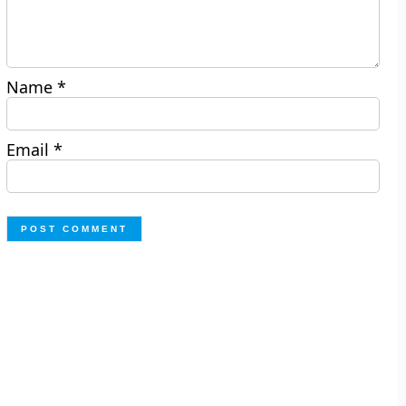
Name
*
Email
*