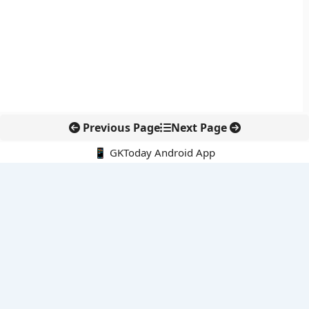
Previous Page
Next Page
📱 GKToday Android App
🔍
नवीनतम पोस्ट्स
स्कूल शिक्षा गुणवत्ता में पंजाब की छलांग, नीतिगत सुधारों का असर दिखा
रेल फ्रेट में बड़ा बदलाव: कंटेनर ट्रेन ऑपरेटरों के लिए एकल अखिल भारतीय
लाइसेंस
गगनयान ने मानव अंतरिक्ष उड़ान की तैयारी में अहम पड़ाव पार किया