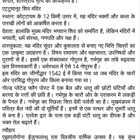
संगीत, शास्त्रीय नृत्य का कार्यक्रम है।
एट्टुमानूर शिव मंदिर
स्थान:
कोट्टायम के 12 किमी उत्तर में, यह मंदिर भक्तों और कला के
पारखी लोगों को आकर्षित करता है।
देवता:
हालांकि मुख्य मंदिर भगवान शिव को समर्पित है, लेकिन मंदिरों में
भगवती, धर्म संस्था, गणपति और यक्ष हैं।
वास्तुकला:
यह मंदिर सुंदर और कुशलता से बनाए गए भित्ति चित्रों का
एक उत्कृष्ट उदाहरण है। विषय रामायण और महाभारत, उपनिषदों और
पुराणों से हैं। इसमें एक शंक्वाकार गोपुरम है, गर्भगृह का तांबे मढ़वाया
छत विस्मयकारी है। धर्मस्थल में ऐसे 14 गोपुरम हैं।
इस मंदिर का जीर्णोद्धार 1542 ई में किया गया था जब मंदिर के चारों
ओर प्रसिद्ध गोपुरम और किला बनाया गया था।
गोल्ड प्लेटेड फ्लैग पोस्ट में एक बैल और धातु की छोटी घंटियाँ और
बरगद के पत्तों की छवि है। गर्भगृह के चारों ओर के प्राकरम में लकड़ी
के पैनल हैं। गर्भगृह का पिछला सिरा देवी पार्वती का है। मुखमंडपम में
पवित्र बैल नंदी की दो मूर्तियाँ हैं। इनमें से एक पत्थर और दूसरी धातु
से बना है। प्रवेश द्वार के पास एक बड़ी घंटी धातु का दीपक है और
भक्त तेल चढ़ाते हैं।
त्यौहार
एझाप्रोपोना ईज़ुनालाथु दस दिवसीय वार्षिक उत्सव है। यह कुंभ