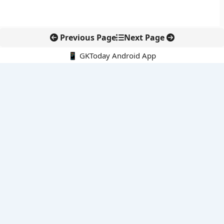
Previous Page
Next Page
📱 GKToday Android App
🔍
नवीनतम पोस्ट्स
कर्नाटक का एआई-आधारित डिजिटल फसल सर्वे कृषि डेटा में नई छलांग
अमेरिका ने वीजा और ग्रीन कार्ड नियम कड़े किए, आवेदकों पर बढ़ी जांच
GIFT City से वेल्थ सर्विसेज़ विस्तार की ओर स्टैंडर्ड चार्टर्ड
SC-ST आरक्षण में क्रीमी लेयर बहस फिर सुर्खियों में
आईआईटी गुवाहाटी का ‘ई-आई’ पानी जांच को बना सकता है तेज और सस्ता