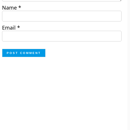
Name
*
Email
*