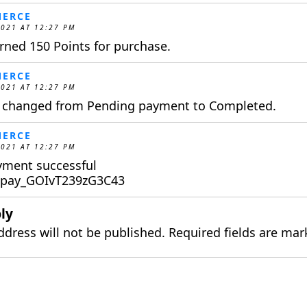
ERCE
2021 AT 12:27 PM
ned 150 Points for purchase.
ERCE
2021 AT 12:27 PM
s changed from Pending payment to Completed.
ERCE
2021 AT 12:27 PM
yment successful
: pay_GOIvT239zG3C43
ly
ddress will not be published.
Required fields are ma