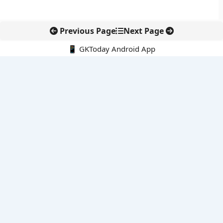
Previous Page
Next Page
📱 GKToday Android App
🔍
नवीनतम पोस्ट्स
स्कूल शिक्षा गुणवत्ता में पंजाब की छलांग, नीतिगत सुधारों का असर दिखा
रेल फ्रेट में बड़ा बदलाव: कंटेनर ट्रेन ऑपरेटरों के लिए एकल अखिल भारतीय
लाइसेंस
गगनयान ने मानव अंतरिक्ष उड़ान की तैयारी में अहम पड़ाव पार किया
वायनाड में लगेगा एक्स-बैंड डॉप्लर रडार, बारिश और भूस्खलन निगरानी होगी
मजबूत
कर्नाटक का एआई-आधारित डिजिटल फसल सर्वे कृषि डेटा में नई छलांग