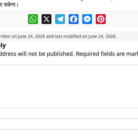
जा सकेगा।
WhatsApp
X
Telegram
Facebook
Messenger
Pinterest
ritten on
June 24, 2026
and last modified on
June 24, 2026
.
ly
ddress will not be published.
Required fields are ma