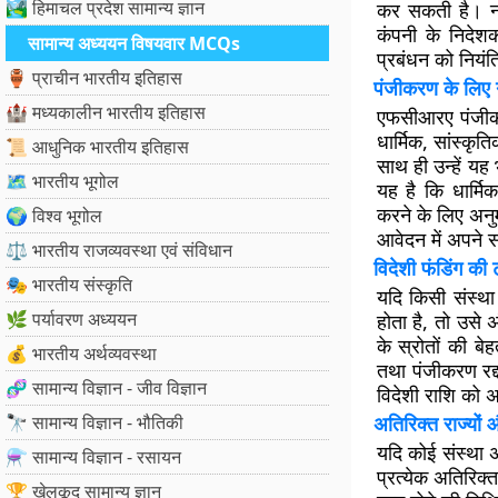
🏞️ हिमाचल प्रदेश सामान्य ज्ञान
कर सकती है। नए 
कंपनी के निदेशक
सामान्य अध्ययन विषयवार MCQs
प्रबंधन को नियंत्
🏺 प्राचीन भारतीय इतिहास
पंजीकरण के लिए ग
🏰 मध्यकालीन भारतीय इतिहास
एफसीआरए पंजीकर
धार्मिक, सांस्कृ
📜 आधुनिक भारतीय इतिहास
साथ ही उन्हें यह भ
🗺️ भारतीय भूगोल
यह है कि धार्मि
करने के लिए अनु
🌍 विश्व भूगोल
आवेदन में अपने 
⚖️ भारतीय राजव्यवस्था एवं संविधान
विदेशी फंडिंग की 
🎭 भारतीय संस्कृति
यदि किसी संस्था 
🌿 पर्यावरण अध्ययन
होता है, तो उसे
के स्रोतों की 
💰 भारतीय अर्थव्यवस्था
तथा पंजीकरण रद्द
🧬 सामान्य विज्ञान - जीव विज्ञान
विदेशी राशि को अ
🔭 सामान्य विज्ञान - भौतिकी
अतिरिक्त राज्यों और
यदि कोई संस्था अप
⚗️ सामान्य विज्ञान - रसायन
प्रत्येक अतिरिक्
🏆 खेलकूद सामान्य ज्ञान