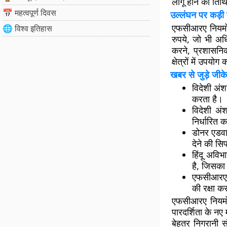
लागू होने की तिथि
📅 महत्वपूर्ण दिवस
उल्लंघन पर कड़ी द
एफसीआरए नियमों 
🌐 विश्व इतिहास
रुपये, जो भी अध
करने, प्रशासनि
क्षेत्रों में उपयो
खबर से जुड़े जीके
विदेशी अं
करता है।
विदेशी अं
निर्धारित क
डोनर एडवा
देने की स
हिंदू अवि
है, जिसका 
एफसीआरए का
की रक्षा क
एफसीआरए नियमों 
पारदर्शिता के नए
बेहतर निगरानी 