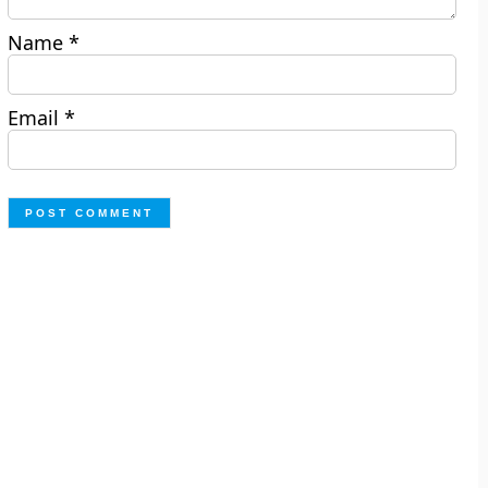
Name
*
Email
*