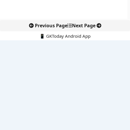
Previous Page
Next Page
📱 GKToday Android App
🔍
नवीनतम पोस्ट्स
मेघालय में मिली नई मशरूम प्रजाति से बढ़ी भारत की फंगल विविधता
मेघालय में मिली नई मशरूम प्रजाति ने बढ़ाई वैज्ञानिकों की रुचि
ब्रिटिश शतरंज में भारतीय मूल के किशोरों ने रचा इतिहास
नासिक से फिर उड़ान भरेगी Su-30MKI उत्पादन श्रृंखला
सारला एविएशन को DGCA मंजूरी, भारत के एयर टैक्सी मिशन को गति