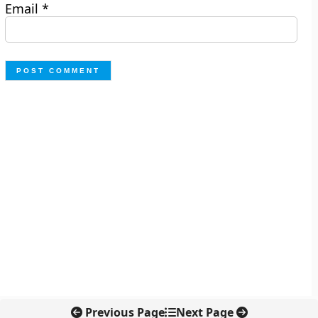
Email
*
Previous Page
Next Page