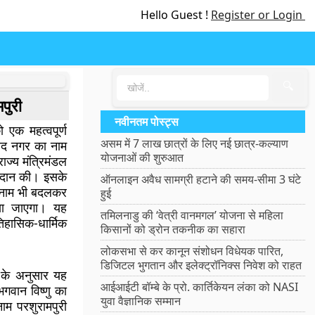
Hello Guest !
Register or Login
🔍
पुरी
नवीनतम पोस्ट्स
 एक महत्वपूर्ण
असम में 7 लाख छात्रों के लिए नई छात्र-कल्याण
बाद नगर का नाम
योजनाओं की शुरुआत
ाज्य मंत्रिमंडल
प्रदान की। इसके
ऑनलाइन अवैध सामग्री हटाने की समय-सीमा 3 घंटे
 नाम भी बदलकर
हुई
ा जाएगा। यह
तमिलनाडु की ‘वेत्री वानमगल’ योजना से महिला
ासिक-धार्मिक
किसानों को ड्रोन तकनीक का सहारा
।
लोकसभा से कर कानून संशोधन विधेयक पारित,
डिजिटल भुगतान और इलेक्ट्रॉनिक्स निवेश को राहत
ा के अनुसार यह
आईआईटी बॉम्बे के प्रो. कार्तिकेयन लंका को NASI
भगवान विष्णु का
युवा वैज्ञानिक सम्मान
ाम परशुरामपुरी