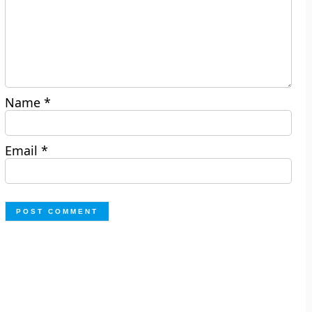
Name
*
Email
*