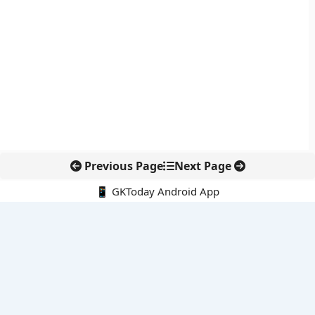
Previous Page
Next Page
📱 GKToday Android App
🔍
नवीनतम पोस्ट्स
ऑनलाइन अवैध सामग्री हटाने की समय-सीमा 3 घंटे हुई
तमिलनाडु की ‘वेत्री वानमगल’ योजना से महिला किसानों को ड्रोन तकनीक
का सहारा