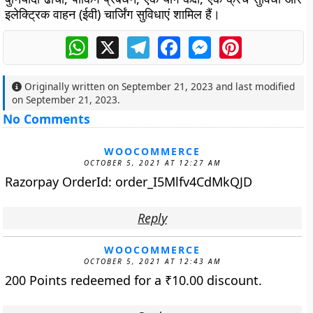
इलेक्ट्रिक वाहन (ईवी) चार्जिंग सुविधाएं शामिल हैं।
WhatsApp
X
Telegram
Facebook
Messenger
Pinterest
Originally written on
September 21, 2023
and last modified
on
September 21, 2023
.
No Comments
WOOCOMMERCE
OCTOBER 5, 2021 AT 12:27 AM
Razorpay OrderId: order_I5Mlfv4CdMkQJD
Reply
WOOCOMMERCE
OCTOBER 5, 2021 AT 12:43 AM
200 Points redeemed for a
₹
10.00
discount.