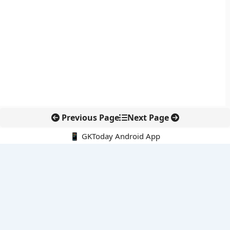
Previous Page
Next Page
📱 GKToday Android App
🔍
नवीनतम पोस्ट्स
ई-समुद्र से समुद्री प्रशासन में डिजिटल बदलाव
पुडुचेरी पुलिस को राष्ट्रपति का कलर, सेवा और अनुशासन की बड़ी पहचान
ऑस्ट्रेलिया-यूएस सैन्य अभ्यास टैलिस्मन सेबर 2027 होगा अब तक का सबसे