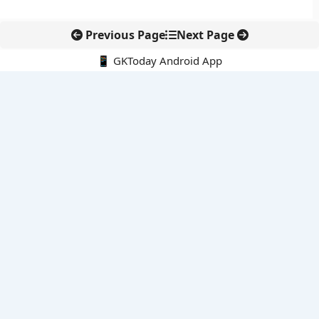
Previous Page
Next Page
📱 GKToday Android App
🔍
नवीनतम पोस्ट्स
ऑनलाइन अवैध सामग्री हटाने की समय-सीमा 3 घंटे हुई
तमिलनाडु की ‘वेत्री वानमगल’ योजना से महिला किसानों को ड्रोन तकनीक
का सहारा
लोकसभा से कर कानून संशोधन विधेयक पारित, डिजिटल भुगतान और
इलेक्ट्रॉनिक्स निवेश को राहत
आईआईटी बॉम्बे के प्रो. कार्तिकेयन लंका को NASI युवा वैज्ञानिक सम्मान
तेलंगाना में नए राशन कार्ड वितरण से बढ़ेगी खाद्य सुरक्षा पहुंच