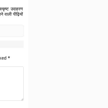
्कृष्ट उदाहरण
े वाली पीढ़ियों
rked
*