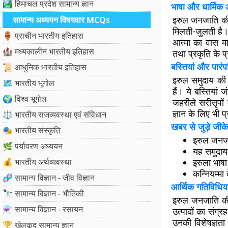
🏞️ हिमाचल प्रदेश सामान्य ज्ञान
भाषा और धार्मिक 
इरुल जनजाति की 
सामान्य अध्ययन विषयवार MCQs
मिलती-जुलती है। 
🏺 प्राचीन भारतीय इतिहास
आत्मा का वास मान
🏰 मध्यकालीन भारतीय इतिहास
तथा प्रकृति के प
बस्तियां और पार
📜 आधुनिक भारतीय इतिहास
इरुल समुदाय की ब
🗺️ भारतीय भूगोल
हैं। ये बस्तिया
🌍 विश्व भूगोल
जहरीले सरीसृपों
ज्ञान के लिए भी प्
⚖️ भारतीय राजव्यवस्था एवं संविधान
खबर से जुड़े जीके
🎭 भारतीय संस्कृति
इरुल जनजात
🌿 पर्यावरण अध्ययन
यह समुदाय 
💰 भारतीय अर्थव्यवस्था
इरुला भाषा
कन्नियम्मा 
🧬 सामान्य विज्ञान - जीव विज्ञान
आर्थिक गतिविधिया
🔭 सामान्य विज्ञान - भौतिकी
इरुल जनजाति की
⚗️ सामान्य विज्ञान - रसायन
उत्पादों का संग्
उनकी विशेषज्ञता 
🏆 खेलकूद सामान्य ज्ञान