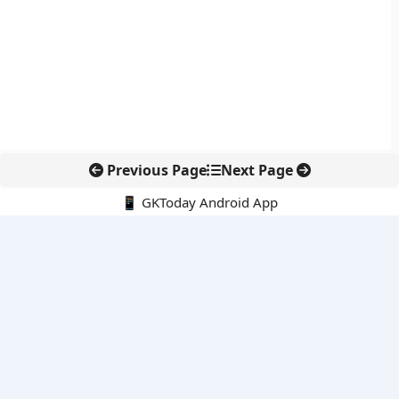
Previous Page
Next Page
📱 GKToday Android App
🔍
नवीनतम पोस्ट्स
स्कूल शिक्षा गुणवत्ता में पंजाब की छलांग, नीतिगत सुधारों का असर दिखा
रेल फ्रेट में बड़ा बदलाव: कंटेनर ट्रेन ऑपरेटरों के लिए एकल अखिल भारतीय
लाइसेंस
गगनयान ने मानव अंतरिक्ष उड़ान की तैयारी में अहम पड़ाव पार किया