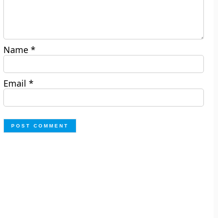
Name
*
Email
*