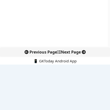
Previous Page
Next Page
📱 GKToday Android App
🔍
नवीनतम पोस्ट्स
कोलंबिया में नई राजनीतिक दिशा, अबेलार्दो दे ला एस्प्रिएला ने संभाली कमान
सीमावर्ती इलाकों में नवीकरणीय परियोजनाओं पर नई सुरक्षा सख्ती
आईआईटी दिल्ली में एआई-संचालित सुपरकंप्यूटिंग सुविधा से शोध को नई गति