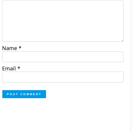
Name
*
Email
*