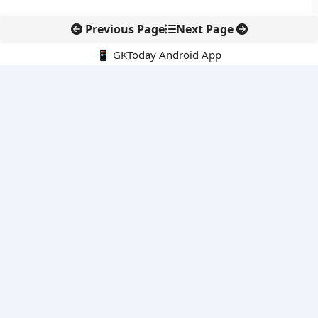
Previous Page
Next Page
📱 GKToday Android App
🔍
नवीनतम पोस्ट्स
असम में 7 लाख छात्रों के लिए नई छात्र-कल्याण योजनाओं की शुरुआत
ऑनलाइन अवैध सामग्री हटाने की समय-सीमा 3 घंटे हुई
तमिलनाडु की ‘वेत्री वानमगल’ योजना से महिला किसानों को ड्रोन तकनीक
का सहारा
लोकसभा से कर कानून संशोधन विधेयक पारित, डिजिटल भुगतान और
इलेक्ट्रॉनिक्स निवेश को राहत
आईआईटी बॉम्बे के प्रो. कार्तिकेयन लंका को NASI युवा वैज्ञानिक सम्मान