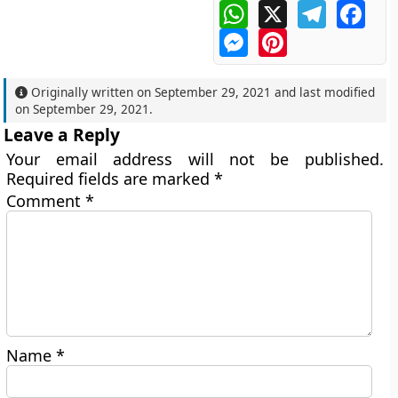
WhatsApp
X
Telegram
Face
Messenger
Pinterest
Originally written on
September 29, 2021
and last modified
on
September 29, 2021
.
Leave a Reply
Your email address will not be published.
Required fields are marked
*
Comment
*
Name
*