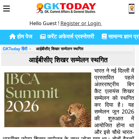
Hello Guest !
Register or Login
होम पेज
करेंट अफेयर्स प्रश्नोत्तरी
सामान्य ज्ञान प्रश
GKToday हिंदी
आईबीसीए शिखर सम्मेलन स्थगित
आईबीसीए शिखर सम्मेलन स्थगित
भारत ने नई दिल्ली में
प्रस्तावित पहले
अंतरराष्ट्रीय बिग
कैट एलायंस शिखर
सम्मेलन को स्थगित
कर दिया है। यह
सम्मेलन जून 2026
की शुरुआत में
आयोजित होना था
और इसे चौथे भारत-
अफ्रीका फोरम शिखर सम्मेलन के साथ जोड़ा गया था। दोनों बैठकों