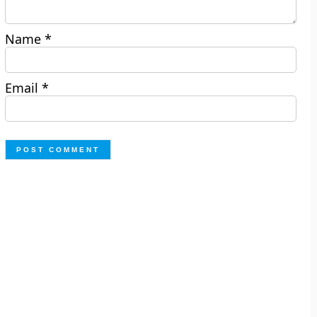
Name
*
Email
*