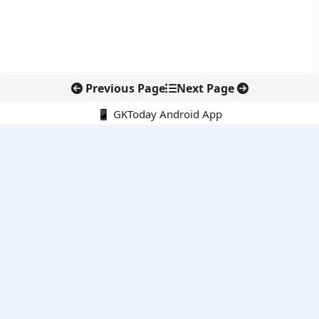
Previous Page
Next Page
📱 GKToday Android App
🔍
नवीनतम पोस्ट्स
जयपुर बैठक से BRICS व्यापार सहयोग को मिली नई दिशा
डिजिटल OPD पंजीकरण ने पकड़ी रफ्तार, आयुष्मान भारत मिशन का बड़ा
पड़ाव
आंध्र प्रदेश की नई पैदल सुरक्षा नीति से सुलभ शहरों की दिशा
भारत में राउंड-द-क्लॉक हरित बिजली की कीमत रिकॉर्ड निचले स्तर पर
MSME भुगतान विवादों पर सख्ती, लोकसभा से अहम संशोधन विधेयक पारित