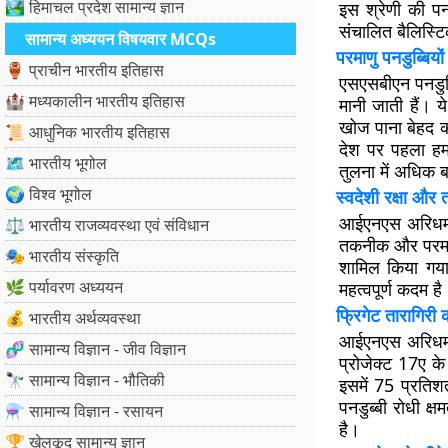
🏞️ हिमाचल प्रदेश सामान्य ज्ञान
इस श्रेणी की पनड
संचालित बैलिस्टि
सामान्य अध्ययन विषयवार MCQs
परमाणु पनडुब्बिय
🏺 प्राचीन भारतीय इतिहास
एसएसबीएन पनडुब्ब
🏰 मध्यकालीन भारतीय इतिहास
मानी जाती हैं। 
खोज पाना बेहद कठ
📜 आधुनिक भारतीय इतिहास
देश पर पहला हम
🗺️ भारतीय भूगोल
तुलना में अधिक 
🌍 विश्व भूगोल
स्वदेशी रक्षा और
आईएनएस अरिधमन क
⚖️ भारतीय राजव्यवस्था एवं संविधान
तकनीक और परमाणु 
🎭 भारतीय संस्कृति
शामिल किया गया ह
🌿 पर्यावरण अध्ययन
महत्वपूर्ण कदम है
फ्रिगेट तारागिरी
💰 भारतीय अर्थव्यवस्था
आईएनएस अरिधमन क
🧬 सामान्य विज्ञान - जीव विज्ञान
प्रोजेक्ट 17ए के
🔭 सामान्य विज्ञान - भौतिकी
इसमें 75 प्रति
पनडुब्बी रोधी क्
⚗️ सामान्य विज्ञान - रसायन
है।
🏆 खेलकूद सामान्य ज्ञान