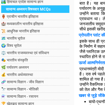
🏞️ हिमाचल प्रदेश सामान्य ज्ञान
बात है। यह बाय
पर्यावरण के अनुक
सामान्य अध्ययन विषयवार MCQs
उन्होंने बताया
🏺 प्राचीन भारतीय इतिहास
प्रावधान था। ले
जनजातीय समुदायो
🏰 मध्यकालीन भारतीय इतिहास
सीधे इसकी खरीद 
📜 आधुनिक भारतीय इतिहास
प्रोपलीन प्लांट
🗺️ भारतीय भूगोल
इसके साथ ही प्र
🌍 विश्व भूगोल
के निर्माण में सह
जैसे प्लास्टिक उत
⚖️ भारतीय राजव्यवस्था एवं संविधान
स्थापित होने से रा
🎭 भारतीय संस्कृति
ऊर्जा आत्मनिर्भ
🌿 पर्यावरण अध्ययन
प्रधानमंत्री मोद
है। दस वर्ष पहले
💰 भारतीय अर्थव्यवस्था
शामिल हो गया है
🧬 सामान्य विज्ञान - जीव विज्ञान
उन्होंने वैकल्प
🔭 सामान्य विज्ञान - भौतिकी
को तेल और गैस के
खबर से जुड़े जीके
⚗️ सामान्य विज्ञान - रसायन
बायो-एथन
🏆 खेलकूद सामान्य ज्ञान