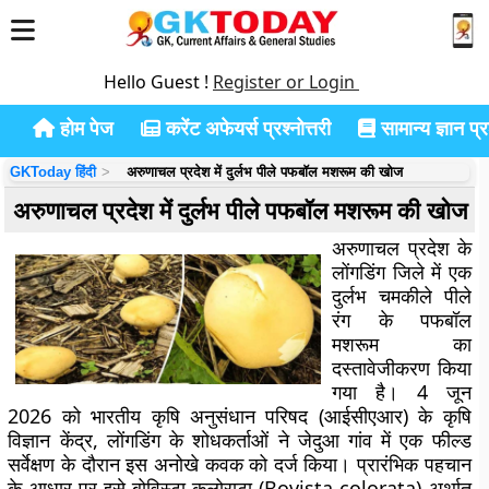
Hello Guest !
Register or Login
होम पेज
करेंट अफेयर्स प्रश्नोत्तरी
सामान्य ज्ञान प्रश
GKToday हिंदी
अरुणाचल प्रदेश में दुर्लभ पीले पफबॉल मशरूम की खोज
अरुणाचल प्रदेश में दुर्लभ पीले पफबॉल मशरूम की खोज
अरुणाचल प्रदेश के
लोंगडिंग जिले में एक
दुर्लभ चमकीले पीले
रंग के पफबॉल
मशरूम का
दस्तावेजीकरण किया
गया है। 4 जून
2026 को भारतीय कृषि अनुसंधान परिषद (आईसीएआर) के कृषि
विज्ञान केंद्र, लोंगडिंग के शोधकर्ताओं ने जेदुआ गांव में एक फील्ड
सर्वेक्षण के दौरान इस अनोखे कवक को दर्ज किया। प्रारंभिक पहचान
के आधार पर इसे बोविस्टा कलोराटा (Bovista colorata) अर्थात