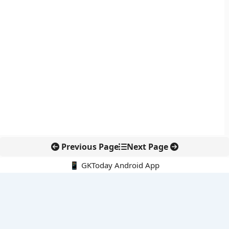
Previous Page
Next Page
📱 GKToday Android App
🔍
नवीनतम पोस्ट्स
कर्नाटक विधान परिषद में नेतृत्व बदलाव, हॉरट्टी ने अध्यक्ष पद छोड़ा