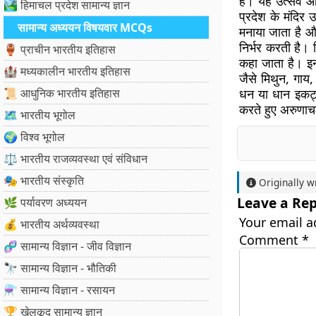
है। यह उत्सव आद
🏞️ हिमाचल प्रदेश सामान्य ज्ञान
प्रदेश के मंदिर 
सामान्य अध्ययन विषयवार MCQs
मनाया जाता है औ
निर्भर करती है। 
🏺 प्राचीन भारतीय इतिहास
कहा जाता है। इन
🏰 मध्यकालीन भारतीय इतिहास
जैसे मिथुन, गाय,
📜 आधुनिक भारतीय इतिहास
धन या धान इकट्ठ
करते हुए अरुणाचल
🗺️ भारतीय भूगोल
🌍 विश्व भूगोल
⚖️ भारतीय राजव्यवस्था एवं संविधान
🎭 भारतीय संस्कृति
Originally w
Leave a Rep
🌿 पर्यावरण अध्ययन
Your email a
💰 भारतीय अर्थव्यवस्था
Comment
*
🧬 सामान्य विज्ञान - जीव विज्ञान
🔭 सामान्य विज्ञान - भौतिकी
⚗️ सामान्य विज्ञान - रसायन
🏆 खेलकूद सामान्य ज्ञान