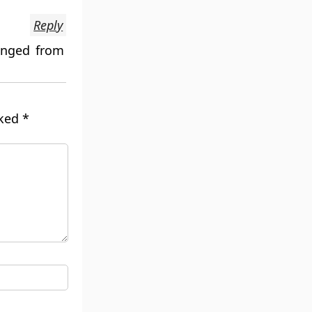
Reply
anged from
rked
*