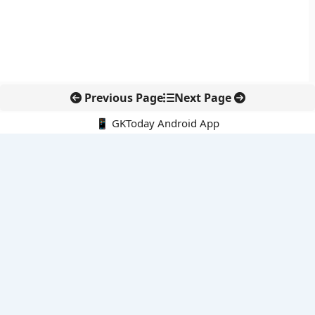
Previous Page
Next Page
📱 GKToday Android App
🔍
नवीनतम पोस्ट्स
OpenAI का नया एआई डिवाइस स्मार्ट स्पीकर से आगे की तैयारी
हैदराबाद में माइक्रोसॉफ्ट की नई क्लाउड रीजन से भारत की डिजिटल क्षमता
मजबूत
असम की छात्रवृत्ति योजनाओं से लड़कियों-बालकों को नई राहत
Meta पर 567 मिलियन डॉलर का जुर्माना, बच्चों की ऑनलाइन सुरक्षा पर
सख्ती