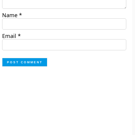
Name
*
Email
*