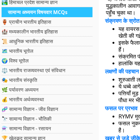
🏞️ हिमाचल प्रदेश सामान्य ज्ञान
युद्धकालीन आवाग
सामान्य अध्ययन विषयवार MCQs
पहुँच चुका था।
संक्रमण के स्रो
🏺 प्राचीन भारतीय इतिहास
यह वायरस
🏰 मध्यकालीन भारतीय इतिहास
खेती की ग
📜 आधुनिक भारतीय इतिहास
इसके फैला
हैं।
🗺️ भारतीय भूगोल
संक्रमित प
🌍 विश्व भूगोल
हालांकि यह 
⚖️ भारतीय राजव्यवस्था एवं संविधान
लक्षणों की पहचान
शुरुआती लक्ष
🎭 भारतीय संस्कृति
ये धब्बे आग
🌿 पर्यावरण अध्ययन
पत्तियाँ म
💰 भारतीय अर्थव्यवस्था
पौधा मर भ
फसल पर प्रभाव
🧬 सामान्य विज्ञान - जीव विज्ञान
RYMV मुख्य
🔭 सामान्य विज्ञान - भौतिकी
फसल नुकसा
⚗️ सामान्य विज्ञान - रसायन
है।
खबर से जुड़े जीके
🏆 खेलकूद सामान्य ज्ञान