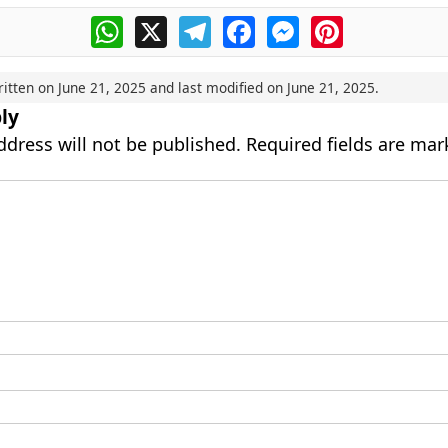
WhatsApp
X
Telegram
Facebook
Messenger
Pinterest
ritten on
June 21, 2025
and last modified on
June 21, 2025
.
ly
ddress will not be published.
Required fields are ma