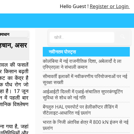
Hello Guest !
Register or Login
समाधान
🔍
पहचान, असर
नवीनतम पोस्ट्स
कोलंबिया में नई राजनीतिक दिशा, अबेलार्दो दे ला
 चावल की फसलें
एस्प्रिएला ने संभाली कमान
और किसान बढ़ती
सीमावर्ती इलाकों में नवीकरणीय परियोजनाओं पर नई
ट का केंद्र है
सुरक्षा सख्ती
क पौध रोग जो
 रहा है। 17 जून
आईआईटी दिल्ली में एआई-संचालित सुपरकंप्यूटिंग
 में पहली बार
सुविधा से शोध को नई गति
ञानिक विश्लेषण
बेंगलुरु HAL एयरपोर्ट पर हेलीकॉप्टर लैंडिंग में
सैटेलाइट-आधारित नई छलांग
भारत के निजी अंतरिक्ष क्षेत्र में 800 kN इंजन से नई
ना गया है, जहां
छलांग
 गतिविधियों और